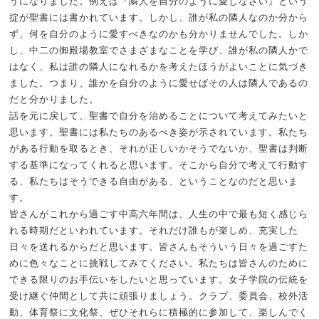
うになりました。例えば『隣人を自分のように愛しなさい』という
掟が聖書には書かれています。しかし、誰が私の隣人なのか分から
ず、何を自分のように愛すべきなのかも分かりませんでした。しか
し、中二の御殿場教室でさまざまなことを学び、誰が私の隣人かで
はなく、私は誰の隣人になれるかを考えたほうがよいことに気づき
ました。つまり、誰かを自分のように愛せばその人は隣人であるの
だと分かりました。
話を元に戻して、聖書で自分を治めることについて考えてみたいと
思います。聖書には私たちのあるべき姿が示されています。私たち
がある行動を取るとき、それが正しいかそうでないか、聖書は判断
する基準になってくれると思います。そこから自分で考えて行動す
る、私たちはそうできる自由がある、ということなのだと思いま
す。
皆さんがこれから過ごす中高六年間は、人生の中で最も短く感じら
れる時期だといわれています。それだけ誰もが楽しめ、充実した
日々を送れるからだと思います。皆さんもそういう日々を過ごすた
めに色々なことに挑戦してみてください。私たちは皆さんのために
できる限りのお手伝いをしたいと思っています。女子学院の伝統を
受け継ぐ仲間として共に頑張りましょう。クラブ、委員会、校外活
動、体育祭に文化祭、ぜひそれらに積極的に参加して、楽しんでく