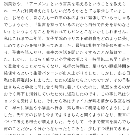
讃美歌や、「アーメン」という言葉を唱えるということを教えら
れ、一人だけ間違えたりしないだろうかととても緊張していまし
た。おそらく、皆さんも一昨年の私のように緊張していらっしゃる
でしょうから、『聖書を持っているのだから自分で自分を治めなさ
い』というようなことを言われてもピンとこないかもしれません。
私はこれまで二年間、女子学院のキリスト教教育をどのように受け
止めてきたかを振り返ってみました。最初は礼拝で讃美歌を歌った
り、聖書を読んだり、先生のお話を聞いたりすることが新鮮でし
た。しかし、しばらく経つと小学校の頃より一時間以上も早く起き
て登校することがつらくなり、礼拝の時間は、足りない睡眠時間を
確保するという生活パターンが出来上がりました。しかし、ある日
私は礼拝遅刻をしました。ただの遅刻ならよいのですが、その日私
はきちんと学校に間に合う時間に着いていたのに、教室を出るのが
おそく廊下も混雑していたために遅刻したのです。この事に私はシ
ョックを受けました。それから私はチャイムが鳴る前から教室を出
て、早めに講堂や小講堂へ行き、落ち着いて奏楽を聴くようにしま
した。先生方のお話も今までよりきちんと聞くようになり、聖書に
ついて考える機会が増えました。そうして、今まで聖書を読んでも
何のことだかよく分からなかったところも、少しずつ理解できるよ