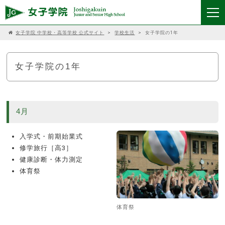
女子学院 中学校・高等学校 公式サイト
>
学校生活
>
女子学院の1年
女子学院の1年
4月
入学式・前期始業式
修学旅行［高3］
健康診断・体力測定
体育祭
体育祭