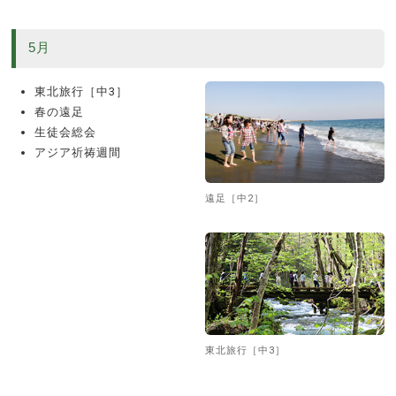
5月
東北旅行［中3］
春の遠足
生徒会総会
アジア祈祷週間
遠足［中2］
東北旅行［中3］