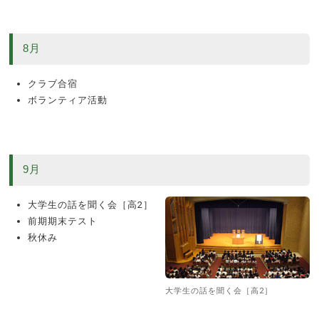
8月
クラブ合宿
ボランティア活動
9月
大学生の話を聞く会［高2］
前期期末テスト
秋休み
大学生の話を聞く会［高2］