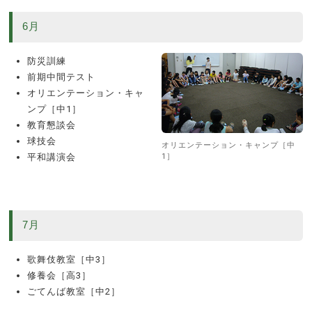
6月
防災訓練
前期中間テスト
オリエンテーション・キャ
ンプ［中1］
教育懇談会
球技会
オリエンテーション・キャンプ［中
平和講演会
1］
7月
歌舞伎教室［中3］
修養会［高3］
ごてんば教室［中2］