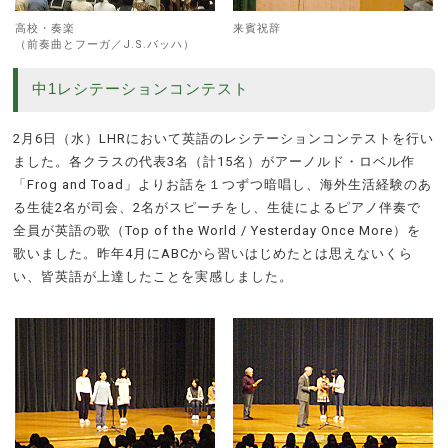
高校・奏楽
来賓祝辞
（前奏曲とフーガ／J.S.バッハ）
中1レシテーションコンテスト
2月6日（水）LHRにおいて英語のレシテーションコンテストを行い
ました。各クラスの代表3名（計15名）がアーノルド・ロベル作
「Frog and Toad」よりお話を１つずつ暗唱し、海外生活経験のあ
る生徒2名が司会、2名がスピーチをし、生徒によるピアノ伴奏で
全員が英語の歌（Top of the World / Yesterday Once More）を
歌いました。昨年4月にABCから習いはじめたとは思えないくら
い、皆英語が上達したことを実感しました。