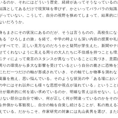
いるのか、それにはどういう歴史、経緯があってそうなっているの
知識としてあるだけで現実味を帯びず、かといってバラバラの知識
がっていない。こうして、自分の視野を狭めてしまって、結果的に
ないだろうか。
身もまさにその状況にあるのだが、そうは言うものの、高校生にな
ある「ひろしまの旅」を経て、中学の時よりも深い内容の授業や礼
がすべてで、正しい見方なのだろうかと疑問が芽生えた。新聞やテ
せてくれないように見える周りの大人たちに不信感を持つことも増
ニティによって発言のスタンスが異なっていることに気づき、意図
周りの環境から多大な影響を受けているという自分の脆さに恐怖を
にただ一つだけの軸が形成されていき、その軸でしか物事を測れな
葛藤を抱え、思い悩んでいる。そのような状況の中「ある場におい
の中にはそれ以外にも様々な思想や視点が溢れている」ということ
分が最終的に何を追い求めているのか、明確な答えは出せない。し
りない部分は自分で補い、何が正しく何が間違っているのかをその
を外側から客観視し、自分の軸を自覚し続けることが、私の抱える
えている。だからこそ、作家研究の対象には丸山眞男を選び、また