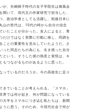
いが、矢嶋楫子時代の女子学院生は矯風会
を聞いて、現代文の作家研究で担当した、
つ、政治学者としても活躍し、戦後日本に
丸山の世代は、10代の時から自分の信念
ていたことが分かった。友人によると、青
つだけではなく実際に行動に移し、同調を
ることの重要性を見出していたようだ。さ
いった同志たちの為にも、生き残った自分
たという。そうした彼の熱意と覚悟は、キ
ともつながるものがあるように思った。
なっているのだろうか。今の高校生に足り
てきていることが考えられる。「スマホ」
今世界では何が起き、何が問題になっている
の大半をスマホにつぎ込む私たちは、新聞
ように思う。そのため、今現代社会で何が