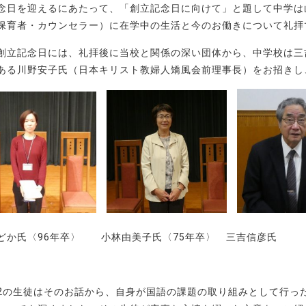
念日を迎えるにあたって、「創立記念日に向けて」と題して中学は
保育者・カウンセラー）に在学中の生活と今のお働きについて礼拝
創立記念日には、礼拝後に当校と関係の深い団体から、中学校は三
ある川野安子氏（日本キリスト教婦人矯風会前理事長）をお招きし
どか氏〈96年卒〉 小林由美子氏〈75年卒〉 三吉信彦
2の生徒はそのお話から、自身が国語の課題の取り組みとして行っ