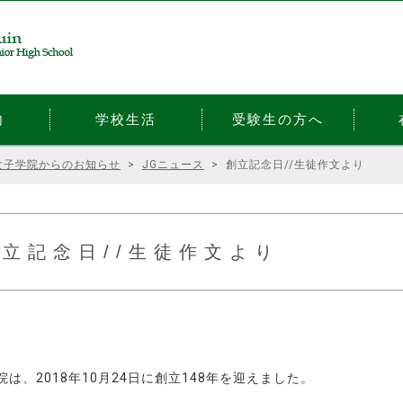
内
学校生活
受験生の方へ
女子学院からのお知らせ
>
JGニュース
>
創立記念日//生徒作文より
創立記念日//生徒作文より
院は、2018年10月24日に創立148年を迎えました。