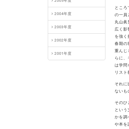
2005年度
ところ
2004年度
の一員
丸山眞
2003年度
広く影
を強く
2002年度
春期の
重んじ
2001年度
らに、
は学問
リスト
それに
ないも
そのひ
という
かを調
や本を