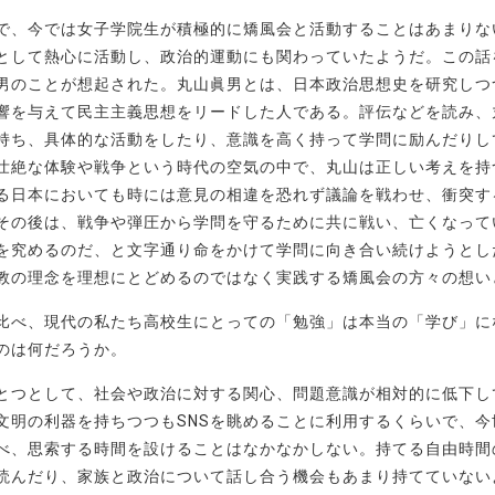
で、今では女子学院生が積極的に矯風会と活動することはあまりな
として熱心に活動し、政治的運動にも関わっていたようだ。この話
男のことが想起された。丸山眞男とは、日本政治思想史を研究しつ
響を与えて民主主義思想をリードした人である。評伝などを読み、
持ち、具体的な活動をしたり、意識を高く持って学問に励んだりし
壮絶な体験や戦争という時代の空気の中で、丸山は正しい考えを持
る日本においても時には意見の相違を恐れず議論を戦わせ、衝突す
その後は、戦争や弾圧から学問を守るために共に戦い、亡くなって
を究めるのだ、と文字通り命をかけて学問に向き合い続けようとし
教の理念を理想にとどめるのではなく実践する矯風会の方々の想い
比べ、現代の私たち高校生にとっての「勉強」は本当の「学び」に
のは何だろうか。
とつとして、社会や政治に対する関心、問題意識が相対的に低下し
文明の利器を持ちつつもSNSを眺めることに利用するくらいで、
べ、思索する時間を設けることはなかなかしない。持てる自由時間
読んだり、家族と政治について話し合う機会もあまり持てていない