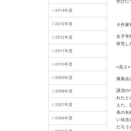
学びに
2014年度
2013年度
※作家
女子学
2012年度
研究し
2011年度
2010年度
<高２>
2009年度
矯風会
講演の
2008年度
れたと
2007年度
えた。
長の矢
2006年度
い信念
だろう