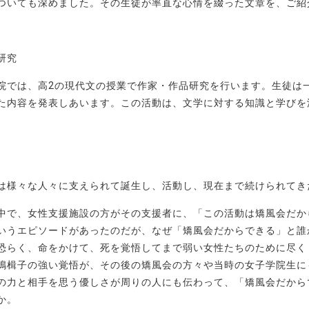
ついても深めました。その生徒が率直な心情を綴った文章を、ご紹
研究
院では、高2の現代文の授業で作家・作品研究を行います。生徒は
た内容を発表しあいます。この活動は、文学に対する知識と学びを
は様々な人々に支えられて誕生し、活動し、現在まで続けられてき
中で、女性支援施設の方がその支援者に、「この活動は矯風会だか
いうエピソードがあったのだが、なぜ「矯風会だからできる」と誰
恐らく、命をかけて、死を覚悟してまで弱い女性たちのために尽く
嶋楫子の強い覚悟が、その後の矯風会の方々や当時の女子学院生に
の力と相手を思う優しさが周りの人にも伝わって、「矯風会だから
か。