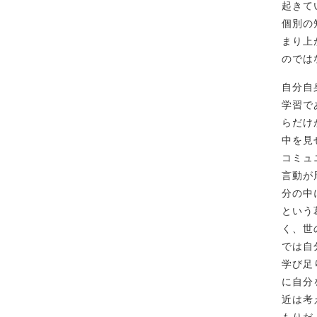
起きて
個別の
まり上
のでは
自分自
学習で
らだけ
中を見
コミュ
言動が
分の中
という
く、世
では自
学び足
に自分
近は考