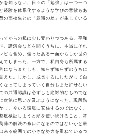
かを知らない。日々の「勉強」は一つ一つ
と経験を体系化するような学びの意欲もあ
昔の高校生との「意識の差」が生じている
ってからの私は少し変わりつつある。平和
拝、講演会などを聞くうちに、本当にそれ
レビも含め、偏ったある一面からしか世の
えてしまった。一方で、私自身も所属する
的にならまだしも、知らず知らずのうちに
覚えた。しかし、成長するにしたがって自
くなってしまっていく自分もまた許せない
ての共通認識は必ずしも絶対的なものでな
に次第に思いが及ぶようになった。現段階
かし、今いる環境に安住するのではなく、
都度検証しようと頭を使い続けること、常
葛藤の解決の糸口になるのではないかと最
出来る範囲での小さな努力を重ねているつ