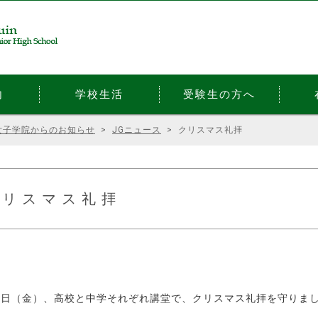
内
学校生活
受験生の方へ
女子学院からのお知らせ
>
JGニュース
>
クリスマス礼拝
クリスマス礼拝
21日（金）、高校と中学それぞれ講堂で、クリスマス礼拝を守りま