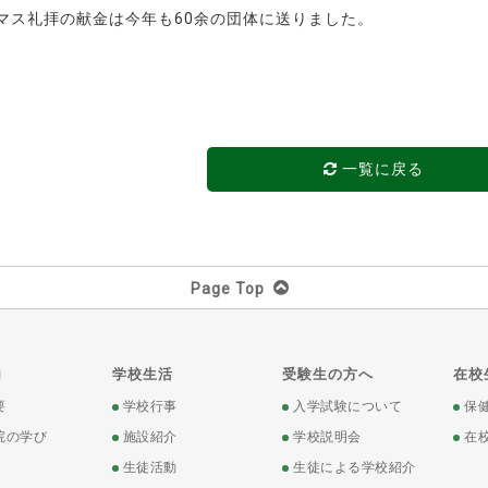
マス礼拝の献金は今年も60余の団体に送りました。
一覧に戻る
Page Top
内
学校生活
受験生の方へ
在校
要
学校行事
入学試験について
保
院の学び
施設紹介
学校説明会
在
生徒活動
生徒による学校紹介