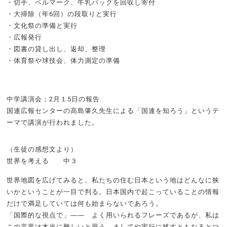
・切手、ベルマーク、牛乳パックを回収し寄付
・大掃除（年6回）の段取りと実行
・文化祭の準備と実行
・広報発行
・図書の貸し出し、返却、整理
・体育祭や球技会、体力測定の準備
中学講演会；2月１5日の報告
国連広報センターの高島肇久先生による「国連を知ろう」というテ
ーマで講演が行われました。
（生徒の感想文より）
世界を考える 中３
世界地図を広げてみると、私たちの住む日本という地はどんなに狭
いかということが一目で判る。日本国内で起こっていることの情報
だけで満足していては何も始まらないであろう。
「国際的な視点で」―― よく用いられるフレーズであるが、私は
この言葉は本当に難しいと思う。ましてや実行に移すともなるとつ