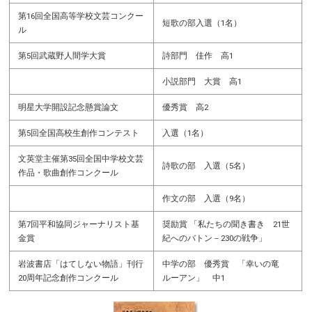
第16回全国高等学校文芸コンクー
短歌の部入選（1名）
ル
第5回武蔵野人間学大賞
詩部門 佳作 高1
小説部門 大賞 高1
明星大学開設記念懸賞論文
優秀賞 高2
第5回全国高校生創作コンテスト
入選（1名）
文英堂主催第35回全国中学校文芸
詩歌の部 入選（5名）
作品・歌曲創作コンクール
作文の部 入選（9名）
第7回平和協同ジャーナリスト基
奨励賞 「私たちの聞き書き 21世
金賞
紀へのバトン－230の戦争」
岩波書店「はてしない物語」刊行
中学の部 優秀賞 「幸いの竜
20周年記念創作コンクール
ルーアン」 中1