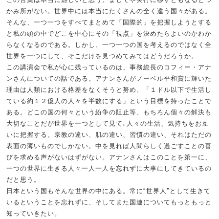
かみ所がない。世界中には本当にたくさんの全く違う国々がある。
そんな、一つ一つをすべてまとめて「国際的」を把握しようとする
と私の頭の中でどこを中心にその「視点」を決めたらよいのかわか
らなくなるのである。しかし、一つ一つの国を考えるのではなく全
世界を一つにして、そこだけを見つめてみてはどうだろうか。
この講演会で私が心に残っているのは、事務総長のコフィー・アナ
ンさんについての話である。アナンさんがノーベル平和賞に輝いた
理由は人類における格差をなくそうと努め、「１ドル以下で生活し
ている約１２億人の人々を半数にする」という目標を持ったことで
ある。どこの国の何々という紛争の阻止等、もちろん個々の解決も
大切なことだが世界を一つとして見て､人々の生活、気持ちをお互
いに把握する。宗教の違い、肌の違い、習慣の違い、それはただの
表面の薄いものでしかない。中を見れば人間らしく過ごすことの喜
びを求める声がないはずがない。アナンさんはこのことを第一に、
一つの世界に生きる人々一人一人を忘れずに大事にしてきているの
だと思う。
日本という国もそんな世界の中にある。常に”世界人”として生きて
いるということを忘れずに、そしてまた国連についてもっともっと
知っていきたい。