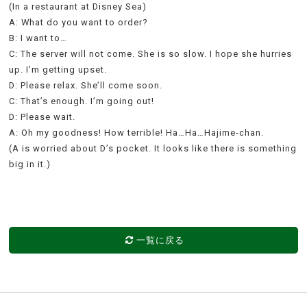
(In a restaurant at Disney Sea)
A: What do you want to order?
B: I want to…
C: The server will not come. She is so slow. I hope she hurries
up. I’m getting upset.
D: Please relax. She’ll come soon.
C: That’s enough. I’m going out!
D: Please wait.
A: Oh my goodness! How terrible! Ha…Ha…Hajime-chan.
(A is worried about D’s pocket. It looks like there is something
big in it.)
一覧に戻る