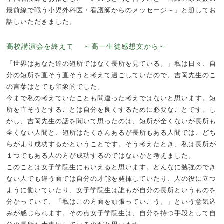
最前線で戦う小児外科医・看護師からのメッセージ～」と題してお
話しいただきました。
高校講演会を終えて ～高一生徒感想文から～
「世界はあなた達の短所ではなく長所を見ている。」私は日々、自
分の短所を直そう直そうと考えて過ごしていたので、吉岡先生のこ
の言葉はとても印象的でした。
今まで私の考えていたことも間違った考えではないと思います。短
所を直そうとすることは自分を良くするために必要なことです。し
かし、吉岡先生の話を聞いて思ったのは、短所が全くないが長所も
全くない人間と、短所はたくさんあるが長所もある人間では、どち
らがより成功するかということです。そう考えたとき、私は長所が
１つでもある人の方が成功するのではないかと考えました。
このことは女子学院生にもいえると思います。どんなに勉強のでき
ない人でも違う面では自分の才能を発揮していたり、人の役に立つ
ように働いていたり、女子学院生は誰もが自分の長所というものを
分かっていて、「私はこの方面を頑張っていこう。」という意気込
みが感じられます。その点女子学院生は、自分を持つ手段として自