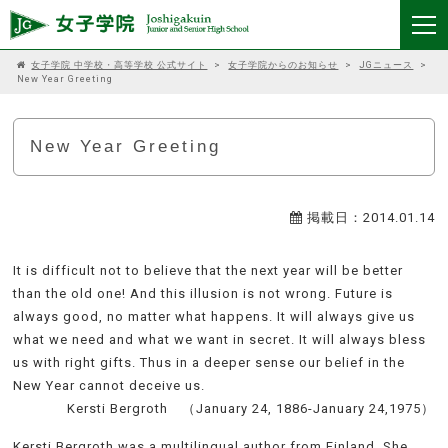
女子学院 中学校・高等学校 公式サイト
>
女子学院からのお知らせ
>
JGニュース
>
New Year Greeting
New Year Greeting
掲載日：2014.01.14
It is difficult not to believe that the next year will be better
than the old one! And this illusion is not wrong. Future is
always good, no matter what happens. It will always give us
what we need and what we want in secret. It will always bless
us with right gifts. Thus in a deeper sense our belief in the
New Year cannot deceive us.
Kersti Bergroth （January 24, 1886-January 24,1975）
Kersti Bergroth was a multilingual author from Finland. She