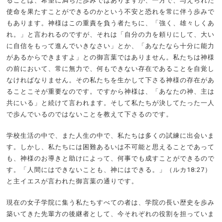
ることは、希望に満ちた歩みではありますが、一方で、与えられた
使命を果たすことができるのかという不安と恐れを常に伴う歩みで
もあります。神様はこの重責を負う者たちに、「強く、雄々しくあ
れ。」と言われるのですが、それは「自分の力を頼りにして、大い
に自信をもって進んでいきなさい」とか、「あなたなら十分に能力
があるからできますよ」との御言葉ではありません。私たちは神様
の前において、常に無力で、何もできない存在であることを自覚し
なければなりません。その私たちを生かして下さる神様の存在があ
ることこそが重要なのです。ですから神様は、「あなたの神、主は
共にいる」と続けて言われます。そして私たちが決してたった一人
で歩んでいるのではないことを教えて下さるのです。
学校生活の中で、また人生の中で、私たちは多くの試練に出会いま
す。しかし、私たちには困難あるいは不可能と思えることであって
も、神様のお導きと助けによって、何事でも成すことができるので
す。「人間にはできないことも、神にはできる。」（ルカ18:27）
と主イエスが言われた御言葉の通りです。
現在の女子学院に集う私たちすべての者は、学院の長い歴史を歩み
築いてきた先輩方の後継者として、今それぞれの役割を担っていま