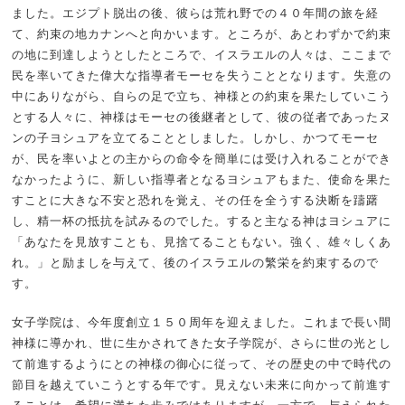
ました。エジプト脱出の後、彼らは荒れ野での４０年間の旅を経
て、約束の地カナンへと向かいます。ところが、あとわずかで約束
の地に到達しようとしたところで、イスラエルの人々は、ここまで
民を率いてきた偉大な指導者モーセを失うこととなります。失意の
中にありながら、自らの足で立ち、神様との約束を果たしていこう
とする人々に、神様はモーセの後継者として、彼の従者であったヌ
ンの子ヨシュアを立てることとしました。しかし、かつてモーセ
が、民を率いよとの主からの命令を簡単には受け入れることができ
なかったように、新しい指導者となるヨシュアもまた、使命を果た
すことに大きな不安と恐れを覚え、その任を全うする決断を躊躇
し、精一杯の抵抗を試みるのでした。すると主なる神はヨシュアに
「あなたを見放すことも、見捨てることもない。強く、雄々しくあ
れ。」と励ましを与えて、後のイスラエルの繁栄を約束するので
す。
女子学院は、今年度創立１５０周年を迎えました。これまで長い間
神様に導かれ、世に生かされてきた女子学院が、さらに世の光とし
て前進するようにとの神様の御心に従って、その歴史の中で時代の
節目を越えていこうとする年です。見えない未来に向かって前進す