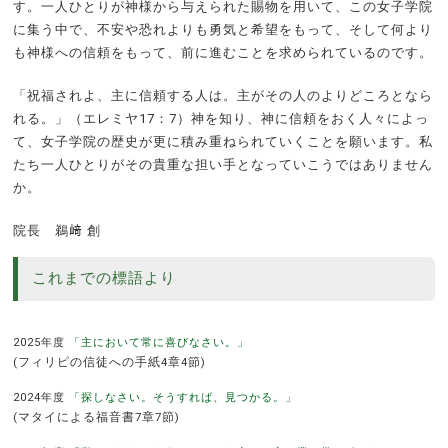
す。一人ひとりが神様から与えられた賜物を用いて、この女子学院
に集う中で、不安や恐れよりも勇気と希望をもって、そして何より
も神様への信頼をもって、前に進むことを求められているのです。
「祝福されよ、主に信頼する人は。主がその人のよりどころとなら
れる。」（エレミヤ17：7）神を知り、神に信頼をおく人々によっ
て、女子学院の歴史が更に積み重ねられていくことを願います。私
たち一人ひとりがその貴重な担い手となっていこうではありません
か。
院長 鵜﨑 創
これまでの標語より
2025年度
「主において常に喜びなさい。」
(フィリピの信徒への手紙4章4節)
2024年度
「探しなさい。そうすれば、見つかる。」
(マタイによる福音書7章7節)