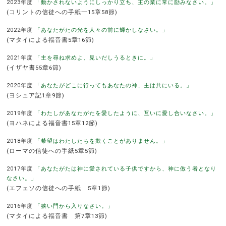
2023年度
「動かされないようにしっかり立ち、主の業に常に励みなさい。」
(コリントの信徒への手紙一15章58節)
2022年度
「あなたがたの光を人々の前に輝かしなさい。」
(マタイによる福音書5章16節)
2021年度
「主を尋ね求めよ、見いだしうるときに。」
(イザヤ書55章6節)
2020年度
「あなたがどこに行ってもあなたの神、主は共にいる。」
(ヨシュア記1章9節)
2019年度
「わたしがあなたがたを愛したように、互いに愛し合いなさい。」
(ヨハネによる福音書15章12節)
2018年度
「希望はわたしたちを欺くことがありません。」
(ローマの信徒への手紙5章5節)
2017年度
「あなたがたは神に愛されている子供ですから、神に倣う者となり
なさい。」
(エフェソの信徒への手紙 5章1節)
2016年度
「狭い門から入りなさい。」
(マタイによる福音書 第7章13節)