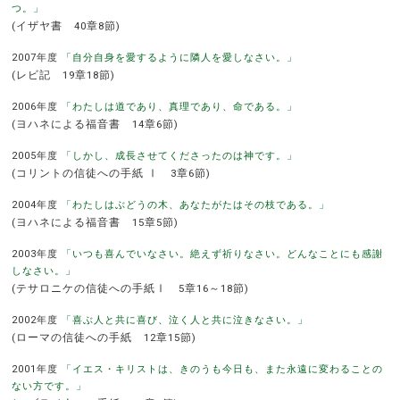
つ。」
(イザヤ書 40章8節)
2007年度
「自分自身を愛するように隣人を愛しなさい。」
(レビ記 19章18節)
2006年度
「わたしは道であり、真理であり、命である。」
(ヨハネによる福音書 14章6節)
2005年度
「しかし、成長させてくださったのは神です。」
(コリントの信徒への手紙 Ⅰ 3章6節)
2004年度
「わたしはぶどうの木、あなたがたはその枝である。」
(ヨハネによる福音書 15章5節)
2003年度
「いつも喜んでいなさい。絶えず祈りなさい。どんなことにも感謝
しなさい。」
(テサロニケの信徒への手紙Ⅰ 5章16～18節)
2002年度
「喜ぶ人と共に喜び、泣く人と共に泣きなさい。」
(ローマの信徒への手紙 12章15節)
2001年度
「イエス・キリストは、きのうも今日も、また永遠に変わることの
ない方です。」