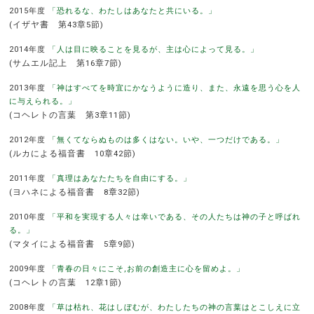
2015年度
「恐れるな、わたしはあなたと共にいる。」
(イザヤ書 第43章5節)
2014年度
「人は目に映ることを見るが、主は心によって見る。」
(サムエル記上 第16章7節)
2013年度
「神はすべてを時宜にかなうように造り、また、永遠を思う心を人
に与えられる。」
(コヘレトの言葉 第3章11節)
2012年度
「無くてならぬものは多くはない。いや、一つだけである。」
(ルカによる福音書 10章42節)
2011年度
「真理はあなたたちを自由にする。」
(ヨハネによる福音書 8章32節)
2010年度
「平和を実現する人々は幸いである、その人たちは神の子と呼ばれ
る。」
(マタイによる福音書 5章9節)
2009年度
「青春の日々にこそ,お前の創造主に心を留めよ。」
(コヘレトの言葉 12章1節)
2008年度
「草は枯れ、花はしぼむが、わたしたちの神の言葉はとこしえに立