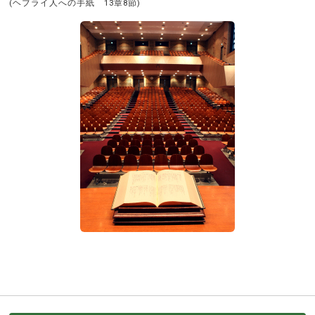
(ヘブライ人への手紙 13章8節)