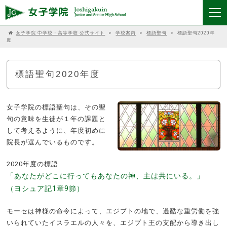
女子学院 中学校・高等学校 公式サイト
>
学校案内
>
標語聖句
>
標語聖句2020年
度
標語聖句2020年度
女子学院の標語聖句は、その聖
句の意味を生徒が１年の課題と
して考えるように、年度初めに
院長が選んでいるものです。
2020年度の標語
「あなたがどこに行ってもあなたの神、主は共にいる。」
（ヨシュア記1章9節）
モーセは神様の命令によって、エジプトの地で、過酷な重労働を強
いられていたイスラエルの人々を、エジプト王の支配から導き出し